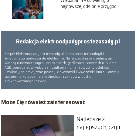
Wiedźmin 4 – co wiemy o
najnowszej odsłonie przygód
Geralda
Redakcja elektroodpadyprostezasady.pl
Zespół Elektroodpadyprostezasady.pl to pasjonaci technologii i
świadomego podejścia do elektroniki. Na naszej stronie dzielimy się
wiedzą o nowoczesnych urządzeniach, gadżetach i sprzętach RTV oraz
AGD, pomagając w wyborze i użytkowaniu najlepszych produktów.
Stawiamy na praktyczne porady, ciekawostki i wskazówki, które ułatwiają
codzienne korzystanie z technologii i zakupy w duchu
zrównoważonego rozwoju.
Może Cię również zainteresować
Najlepsze z
najlepszych, czyli
ranking procesorów w