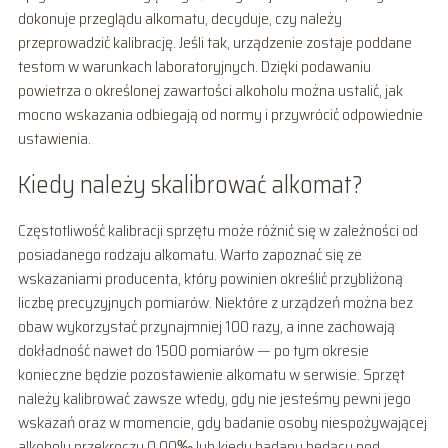
dokonuje przeglądu alkomatu, decyduje, czy należy
przeprowadzić kalibrację. Jeśli tak, urządzenie zostaje poddane
testom w warunkach laboratoryjnych. Dzięki podawaniu
powietrza o określonej zawartości alkoholu można ustalić, jak
mocno wskazania odbiegają od normy i przywrócić odpowiednie
ustawienia.
Kiedy należy skalibrować alkomat?
Częstotliwość kalibracji sprzętu może różnić się w zależności od
posiadanego rodzaju alkomatu. Warto zapoznać się ze
wskazaniami producenta, który powinien określić przybliżoną
liczbę precyzyjnych pomiarów. Niektóre z urządzeń można bez
obaw wykorzystać przynajmniej 100 razy, a inne zachowają
dokładność nawet do 1500 pomiarów — po tym okresie
konieczne będzie pozostawienie alkomatu w serwisie. Sprzęt
należy kalibrować zawsze wtedy, gdy nie jesteśmy pewni jego
wskazań oraz w momencie, gdy badanie osoby niespożywającej
alkoholu przekroczy 0,00‰ lub kiedy badany będący pod