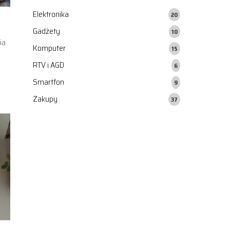
Elektronika
20
Gadżety
10
ia
Komputer
15
y
RTV i AGD
6
Smartfon
9
Zakupy
37