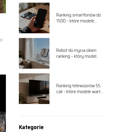
Ranking smartfonów do
1500 – które modele
warto kupić?
ci
Robot do mycia okien
ranking – który model
wybrać?
Ranking telewizorów 55
cali – które modele warto
kupić?
Kategorie