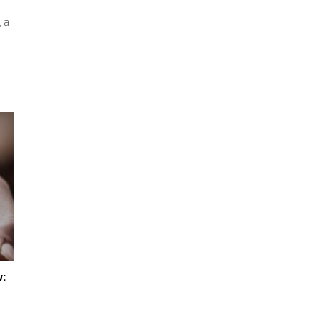
, a
w: