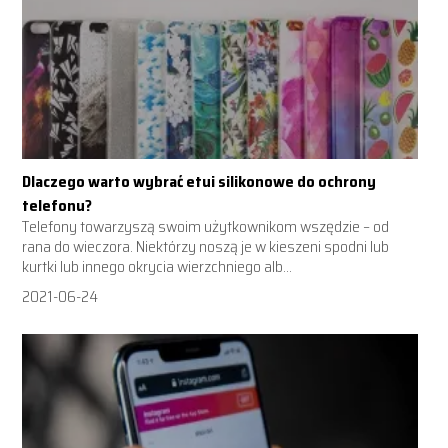
Dlaczego warto wybrać etui silikonowe do ochrony
telefonu?
Telefony towarzyszą swoim użytkownikom wszędzie – od
rana do wieczora. Niektórzy noszą je w kieszeni spodni lub
kurtki lub innego okrycia wierzchniego alb...
2021-06-24