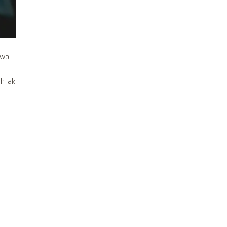
owo
h jak