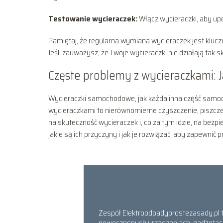
Testowanie wycieraczek:
Włącz wycieraczki, aby upe
Pamiętaj, że regularna wymiana wycieraczek jest kluc
Jeśli zauważysz, że Twoje wycieraczki nie działają tak 
Częste problemy z wycieraczkami: J
Wycieraczki samochodowe, jak każda inna część samoch
wycieraczkami to nierównomierne czyszczenie, piszcze
na skuteczność wycieraczek i, co za tym idzie, na bez
jakie są ich przyczyny i jak je rozwiązać, aby zapewnić
Zespół Elektroodpadyprostezasady.pl to 
nowoczesnych urządzeniach, gadżetach