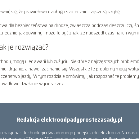
wnić się, że prawidłowo działają i skutecznie czyszczą szybę.
zowa dla bezpieczeństwa na drodze, zwłaszcza podczas deszczu czy śn
skutecznie, jak powinny, może to być znak, że nadszedł czas na ich wym
ak je rozwiązać?
odu, mogą ulec awarii lub zużyciu. Niektóre z najczęstszych problem
nie, drganie, a nawet zacinanie się. Wszystkie te problemy mogą wpł
pieczeństwo jazdy. W tym rozdziale omówimy, jak rozpoznać te problemy
 prawidłowe działanie wycieraczek.
Redakcja elektroodpadyprostezasady.pl
pasjonaci technologii i świadomego podejścia do elektroniki. Na naszej
 i sprzętach RTV oraz AGD, pomagając w wyborze i użytkowaniu najl