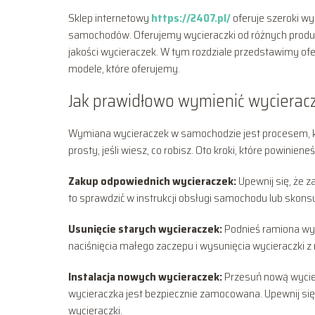
Sklep internetowy
https://2407.pl/
oferuje szeroki w
samochodów. Oferujemy wycieraczki od różnych producen
jakości wycieraczek. W tym rozdziale przedstawimy ofe
modele, które oferujemy.
Jak prawidłowo wymienić wycieracz
Wymiana wycieraczek w samochodzie jest procesem, kt
prosty, jeśli wiesz, co robisz. Oto kroki, które powini
Zakup odpowiednich wycieraczek:
Upewnij się, że 
to sprawdzić w instrukcji obsługi samochodu lub skons
Usunięcie starych wycieraczek:
Podnieś ramiona wyc
naciśnięcia małego zaczepu i wysunięcia wycieraczki z 
Instalacja nowych wycieraczek:
Przesuń nową wyciera
wycieraczka jest bezpiecznie zamocowana. Upewnij się
wycieraczki.