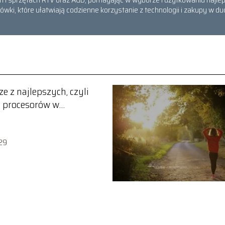
ówki, które ułatwiają codzienne korzystanie z technologii i zakupy w
e z najlepszych, czyli
 procesorów w
onach
29