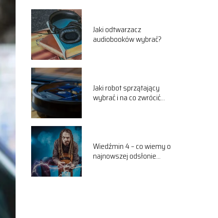
Jaki odtwarzacz
audiobooków wybrać?
Jaki robot sprzątający
wybrać i na co zwrócić
uwagę podczas zakupu?
Wiedźmin 4 – co wiemy o
najnowszej odsłonie
przygód Geralda