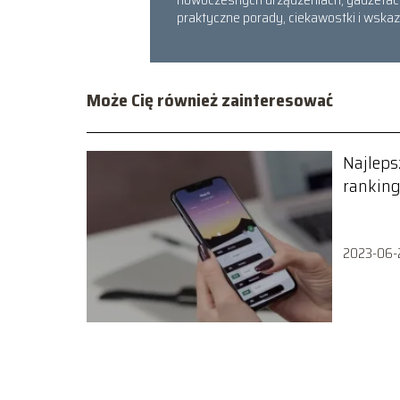
praktyczne porady, ciekawostki i wskaz
Może Cię również zainteresować
Najlepsz
ranking
smartf
2023-06-