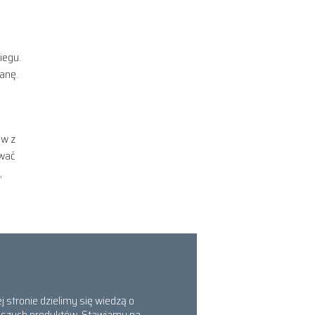
iegu.
ianę.
ów z
ywać
,
 stronie dzielimy się wiedzą o
epszych produktów. Stawiamy na