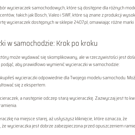
ybór wycieraczek samochodowych, które są dostępne dla różnych mode
tów, takich jak Bosch, Valeo i SWF, które są znane z produkcji wysok
rtę wycieraczek dostępnych w sklepie 2407.pl, omawiając różne marki 
ki w samochodzie: Krok po kroku
óry może wydawać się skomplikowany, ale w rzeczywistości jest doś
eneś podjąć, aby prawidłowo wymienić wycieraczki w samochodzie:
zakupiłeś wycieraczki odpowiednie dla Twojego modelu samochodu. Mo
ultować się z ekspertem.
ieraczek, a następnie odczep starą wycieraczkę. Zazwyczaj jest to kw
ramienia.
czkę na miejsce starej, aż usłyszysz kliknięcie, które oznacza, że
, że wycieraczka jest dobrze zabezpieczona przed opuszczeniem rami